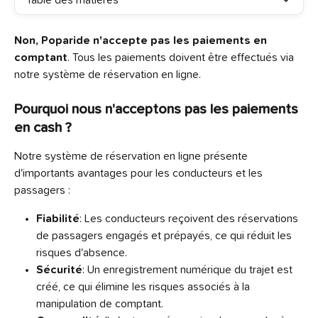
Table des matières
Non, Poparide n'accepte pas les paiements en 
comptant
. Tous les paiements doivent être effectués via 
notre système de réservation en ligne.
Pourquoi nous n'acceptons pas les paiements 
en cash ?
Notre système de réservation en ligne présente 
d'importants avantages pour les conducteurs et les 
passagers :
Fiabilité
: Les conducteurs reçoivent des réservations 
de passagers engagés et prépayés, ce qui réduit les 
risques d'absence.
Sécurité
: Un enregistrement numérique du trajet est 
créé, ce qui élimine les risques associés à la 
manipulation de comptant.