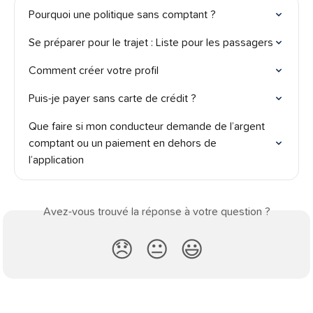
Pourquoi une politique sans comptant ?
Se préparer pour le trajet : Liste pour les passagers
Comment créer votre profil
Puis-je payer sans carte de crédit ?
Que faire si mon conducteur demande de l’argent 
comptant ou un paiement en dehors de 
l’application
Avez-vous trouvé la réponse à votre question ?
😞
😐
😃